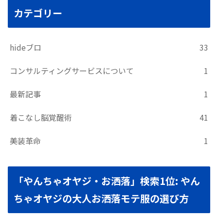
カテゴリー
hideブロ
33
コンサルティングサービスについて
1
最新記事
1
着こなし脳覚醒術
41
美装革命
1
「やんちゃオヤジ・お洒落」検索1位: やん
ちゃオヤジの大人お洒落モテ服の選び方