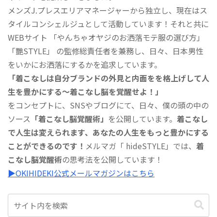
メンズJ.プレスエリアマネージャーから独立し、現在はス
タイルコンシェルジュとして活動しています！それと共に
WEBサイト 「やんちゃオヤジのお洒落モテ服の選び方」
「艷STYLE」 の監修総責任者を兼務し、日々、日本男性
をいかにお洒落にするかを追求しています。
「着こなしは自分ブランドの外見と内面をを格上げして人
生を豊かにする〜着こなし脳を覚醒せよ！」
をコンセプトに、SNSやブログにて、日々、僕の頭の中の
ソース
「着こなし脳覚醒術」
を公開しています。
着こなし
で人生は変えられます、あなたの人生をもっと豊かにする
ことができるのです！
メルマガ「 hideSTYLE」では、
着
こなし脳覚醒術
の思考法を公開しています！
▶︎OKIHIDEKI公式メールマガジンはこちら