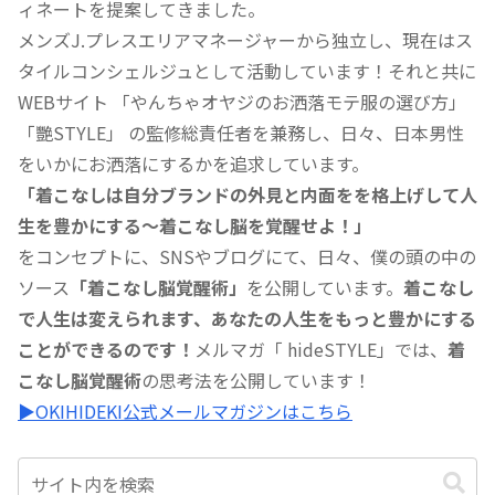
ィネートを提案してきました。
メンズJ.プレスエリアマネージャーから独立し、現在はス
タイルコンシェルジュとして活動しています！それと共に
WEBサイト 「やんちゃオヤジのお洒落モテ服の選び方」
「艷STYLE」 の監修総責任者を兼務し、日々、日本男性
をいかにお洒落にするかを追求しています。
「着こなしは自分ブランドの外見と内面をを格上げして人
生を豊かにする〜着こなし脳を覚醒せよ！」
をコンセプトに、SNSやブログにて、日々、僕の頭の中の
ソース
「着こなし脳覚醒術」
を公開しています。
着こなし
で人生は変えられます、あなたの人生をもっと豊かにする
ことができるのです！
メルマガ「 hideSTYLE」では、
着
こなし脳覚醒術
の思考法を公開しています！
▶︎OKIHIDEKI公式メールマガジンはこちら