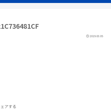
21C736481CF
2019.03.05
シェアする