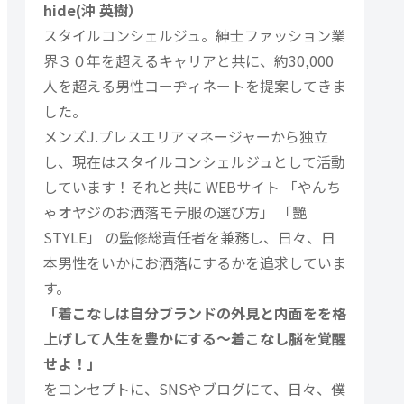
hide(沖 英樹）
スタイルコンシェルジュ。紳士ファッション業
界３０年を超えるキャリアと共に、約30,000
人を超える男性コーヂィネートを提案してきま
した。
メンズJ.プレスエリアマネージャーから独立
し、現在はスタイルコンシェルジュとして活動
しています！それと共に WEBサイト 「やんち
ゃオヤジのお洒落モテ服の選び方」 「艷
STYLE」 の監修総責任者を兼務し、日々、日
本男性をいかにお洒落にするかを追求していま
す。
「着こなしは自分ブランドの外見と内面をを格
上げして人生を豊かにする〜着こなし脳を覚醒
せよ！」
をコンセプトに、SNSやブログにて、日々、僕