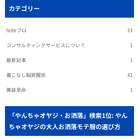
カテゴリー
hideブロ
33
コンサルティングサービスについて
1
最新記事
1
着こなし脳覚醒術
41
美装革命
1
「やんちゃオヤジ・お洒落」検索1位: やん
ちゃオヤジの大人お洒落モテ服の選び方