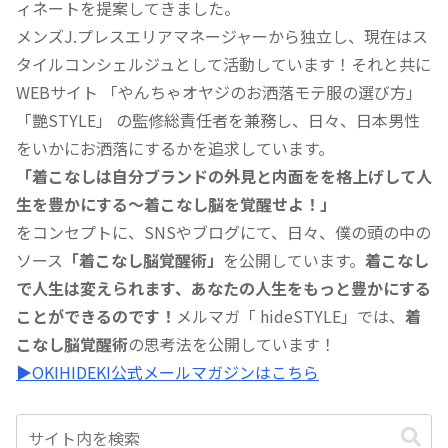
ィネートを提案してきました。
メンズJ.プレスエリアマネージャーから独立し、現在はス
タイルコンシェルジュとして活動しています！それと共に
WEBサイト 「やんちゃオヤジのお洒落モテ服の選び方」
「艷STYLE」 の監修総責任者を兼務し、日々、日本男性
をいかにお洒落にするかを追求しています。
「着こなしは自分ブランドの外見と内面をを格上げして人
生を豊かにする〜着こなし脳を覚醒せよ！」
をコンセプトに、SNSやブログにて、日々、僕の頭の中の
ソース
「着こなし脳覚醒術」
を公開しています。
着こなし
で人生は変えられます、あなたの人生をもっと豊かにする
ことができるのです！
メルマガ「 hideSTYLE」では、
着
こなし脳覚醒術
の思考法を公開しています！
▶︎OKIHIDEKI公式メールマガジンはこちら