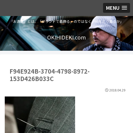
MENU
「お洒落」とは、「ブランドで着飾る」のではなく「何をどう着るか」
OKIHIDEKI.com
F94E924B-3704-4798-8972-
153D426B033C
2018.04.29