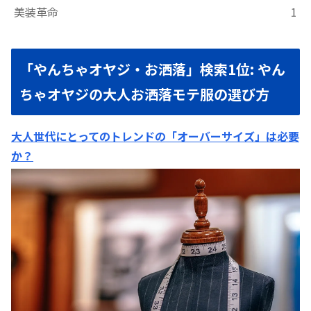
美装革命
1
「やんちゃオヤジ・お洒落」検索1位: やん
ちゃオヤジの大人お洒落モテ服の選び方
大人世代にとってのトレンドの「オーバーサイズ」は必要
か？