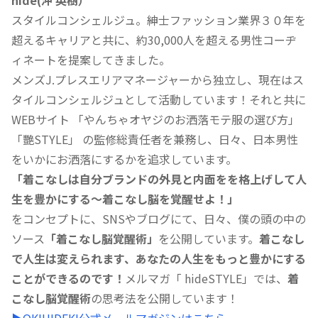
スタイルコンシェルジュ。紳士ファッション業界３０年を
超えるキャリアと共に、約30,000人を超える男性コーヂ
ィネートを提案してきました。
メンズJ.プレスエリアマネージャーから独立し、現在はス
タイルコンシェルジュとして活動しています！それと共に
WEBサイト 「やんちゃオヤジのお洒落モテ服の選び方」
「艷STYLE」 の監修総責任者を兼務し、日々、日本男性
をいかにお洒落にするかを追求しています。
「着こなしは自分ブランドの外見と内面をを格上げして人
生を豊かにする〜着こなし脳を覚醒せよ！」
をコンセプトに、SNSやブログにて、日々、僕の頭の中の
ソース
「着こなし脳覚醒術」
を公開しています。
着こなし
で人生は変えられます、あなたの人生をもっと豊かにする
ことができるのです！
メルマガ「 hideSTYLE」では、
着
こなし脳覚醒術
の思考法を公開しています！
▶︎OKIHIDEKI公式メールマガジンはこちら