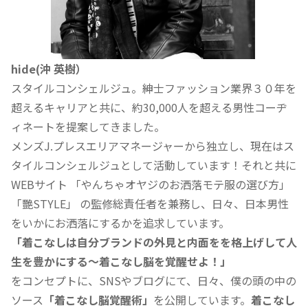
hide(沖 英樹）
スタイルコンシェルジュ。紳士ファッション業界３０年を
超えるキャリアと共に、約30,000人を超える男性コーヂ
ィネートを提案してきました。
メンズJ.プレスエリアマネージャーから独立し、現在はス
タイルコンシェルジュとして活動しています！それと共に
WEBサイト 「やんちゃオヤジのお洒落モテ服の選び方」
「艷STYLE」 の監修総責任者を兼務し、日々、日本男性
をいかにお洒落にするかを追求しています。
「着こなしは自分ブランドの外見と内面をを格上げして人
生を豊かにする〜着こなし脳を覚醒せよ！」
をコンセプトに、SNSやブログにて、日々、僕の頭の中の
ソース
「着こなし脳覚醒術」
を公開しています。
着こなし