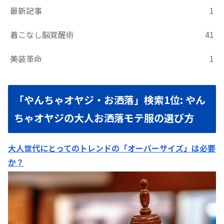
最新記事
1
着こなし脳覚醒術
41
美装革命
1
「やんちゃオヤジ・お洒落」検索1位: やん
ちゃオヤジの大人お洒落モテ服の選び方
大人世代にとってのトレンドの「オーバーサイズ」は必要
か？