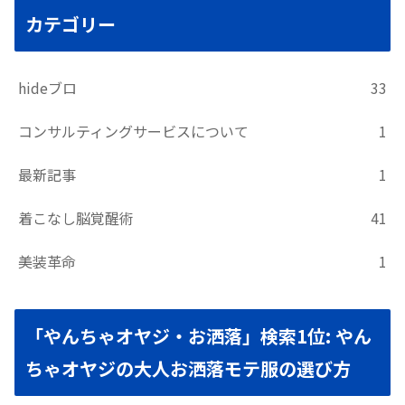
カテゴリー
hideブロ
33
コンサルティングサービスについて
1
最新記事
1
着こなし脳覚醒術
41
美装革命
1
「やんちゃオヤジ・お洒落」検索1位: やん
ちゃオヤジの大人お洒落モテ服の選び方