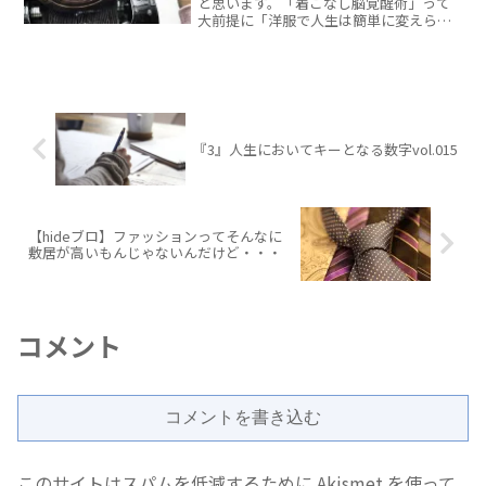
と思います。「着こなし脳覚醒術」って
大前提に「洋服で人生は簡単に変えられ
る」という考え方があります。それは 何
回かユニフォーム効果という話でしてき
たと思いますが、理解できていますか？
制服って人を勝手に心...
『3』人生においてキーとなる数字vol.015
【hideブロ】ファッションってそんなに
敷居が高いもんじゃないんだけど・・・
コメント
コメントを書き込む
このサイトはスパムを低減するために Akismet を使って