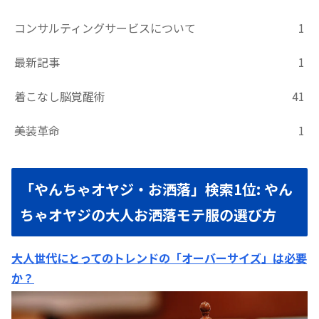
コンサルティングサービスについて
1
最新記事
1
着こなし脳覚醒術
41
美装革命
1
「やんちゃオヤジ・お洒落」検索1位: やん
ちゃオヤジの大人お洒落モテ服の選び方
大人世代にとってのトレンドの「オーバーサイズ」は必要
か？