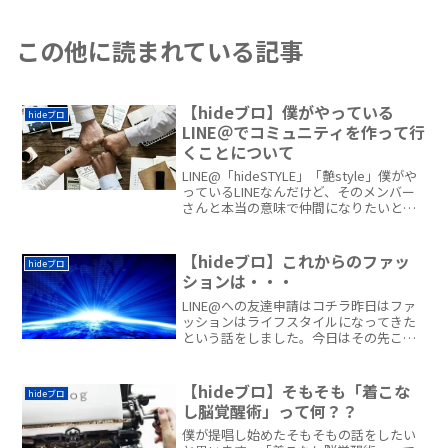
この他に読まれている記事
【hideブロ】僕がやっている
hideブロ
LINE＠でコミュニティを作って行
くことについて
LINE@「hideSTYLE」「艶style」僕がや
っているLINEなんだけど、そのメンバー
さんと本当の意味で仲間になりたいと思
っていて。だからそのメンバーさんと
色々イベントやって行きたいと思ってる
んだよね。あなたはSNSで仲良くなった
【hideブロ】これからのファッ
hideブロ
人...
ションは・・・
LINE@への友達申請はコチラ昨日はファ
ッションはライフスタイルになってきた
という話をしました。今日はその先これ
から、いやすでに変化し始めていると僕
は思っていますが・・・こうなっていく
よという話をしたいと思います。
【hideブロ】そもそも「着こな
hideブロ
_____________...
し脳覚醒術」って何？？
僕が提唱し始めたそもそもの話をしたい