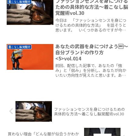
ファッションセンスを身につける
着こなし脳覚醒術
始めますけど今日は少し...
ための具体的な方法〜着こなし脳
覚醒術vol.30
今日は 「ファッションセンスを身につ
けるための具体的な方法」 を話そうと
思います。 いくつかあるのですが今日
はそのうちの３つをご紹介しようと思い
ます。 皆さんはもしかすると・・・ど
こかでこんな想いをしていたりしません
あなたの武器を身につけよう〜
着こなし脳覚醒術
か？自分はファッションに...
自分ブランドの作り方
<5>vol.014
前回、配信した記事で、あなたの「強
み」と「弱み」を分析し、あなたが向か
いたい方向性が見えたと思います。あと
はご自身で思い描いた自分ブランドの未
来を目指して力をつけて行くだけだと思
います。まずここで意識すべきことは
『自分の「武器」を作ること』...
ファッションセンスを身につけるための
具体的な方法〜着こなし脳覚醒術vol.30
買わない理由「どんな服が似合うかわか