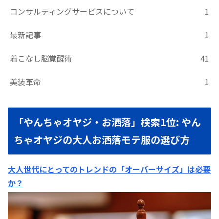
コンサルティングサービスについて
1
最新記事
1
着こなし脳覚醒術
41
美装革命
1
「やんちゃオヤジ・お洒落」検索1位: やん
ちゃオヤジの大人お洒落モテ服の選び方
大人世代にとってのトレンドの「オーバーサイズ」は必要
か？