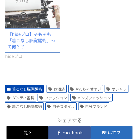
【hideブロ】そもそも
「着こなし脳覚醒術」っ
て何？？
hideブロ
着こなし脳覚醒術
お洒落
やんちゃオヤジ
オシャレ
ダンディ番長
ファッション
メンズファッション
着こなし脳覚醒術
自分スタイル
自分ブランド
シェアする
X
Facebook
はてブ