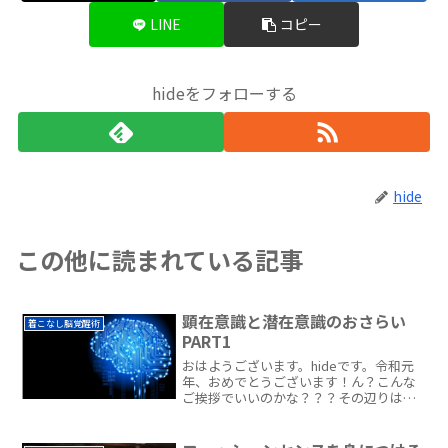
LINE
コピー
hideをフォローする
hide
この他に読まれている記事
顕在意識と潜在意識のおさらい
着こなし脳覚醒術
PART1
おはようございます。hideです。令和元
年、おめでとうございます！ん？こんな
ご挨拶でいいのかな？？？その辺りはよ
くわかりませんが・・・どんな時代にな
るか・・・大波乱の時代でしょうけど
ね、日本自体も・・・とういわけで話を