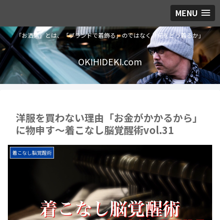
MENU
「お洒落」とは、「ブランドで着飾る」のではなく「何をどう着るか」
OKIHIDEKI.com
洋服を買わない理由「お金がかかるから」
に物申す〜着こなし脳覚醒術vol.31
着こなし脳覚醒術